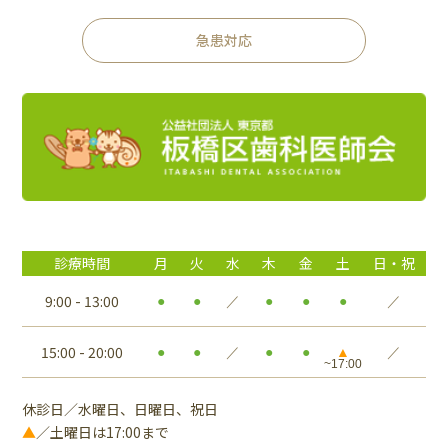
急患対応
診療時間
月
火
水
木
金
土
日・祝
9:00 - 13:00
●
●
／
●
●
●
／
15:00 - 20:00
●
●
／
●
●
▲
／
休診日／水曜日、日曜日、祝日
▲
／土曜日は17:00まで