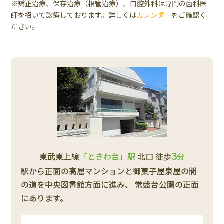
※矯正治療、保存治療（根管治療）、口腔外科は専門の歯科医
師を招いて診療しております。詳しくは
カレンダー
をご確認く
ださい。
3
東武東上線
「ときわ台」駅
北口 徒歩
分
駅から正面の高層マンションと御菓子屋泉屋の間
の道を中央図書館方面に進み、
常盤台公園の正面
にあります。