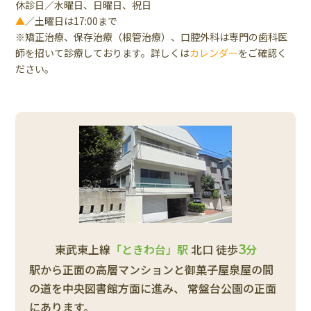
休診日／水曜日、日曜日、祝日
▲
／土曜日は17:00まで
※矯正治療、保存治療（根管治療）、口腔外科は専門の歯科医
師を招いて診療しております。詳しくは
カレンダー
をご確認く
ださい。
3
東武東上線
「ときわ台」駅
北口 徒歩
分
駅から正面の高層マンションと御菓子屋泉屋の間
の道を中央図書館方面に進み、
常盤台公園の正面
にあります。