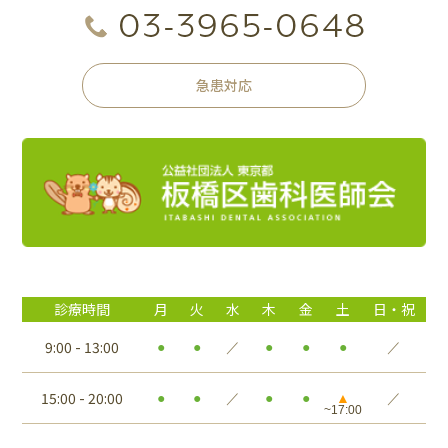
急患対応
診療時間
月
火
水
木
金
土
日・祝
9:00 - 13:00
●
●
／
●
●
●
／
15:00 - 20:00
●
●
／
●
●
▲
／